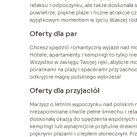
relaksu i odpoczynku, ale także doskonała s
powietrze, piękne plaże i liczne atrakcje c
wyjątkowym momentem w życiu Waszej rodz
Oferty dla par
Chcesz spędzić romantyczny wyjazd nad m
Hotele, apartamenty i kempingi to tylko ni
Wszystko w zasięgu Twojej ręki, abyście mo
porankami na plaży i spacerami przy zachod
odkryjcie magię polskiego wybrzeża!
Oferty dla przyjaciół
Marzysz o letnim wypoczynku nad polskim m
niezapomniane chwile pełne śmiechu i relak
doskonałą okazją do spędzenia wspólnych w
kempingi lub wynajmijcie przytulne drewni
pięknymi plażami i ciepłem słonecznym. Prz