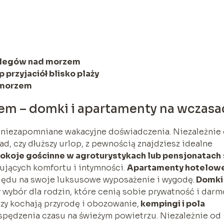
oclegów nad morzem
p przyjaciół blisko plaży
d morzem
em – domki i apartamenty na wczasa
niezapomniane wakacyjne doświadczenia. Niezależnie
d, czy dłuższy urlop, z pewnością znajdziesz idealne
okoje gościnne w agroturystykach lub pensjonatach
jących komfortu i intymności.
Apartamenty hotelow
lędu na swoje luksusowe wyposażenie i wygodę.
Domki
 wybór dla rodzin, które cenią sobie prywatność i dar
órzy kochają przyrodę i obozowanie,
kempingi i pola
spędzenia czasu na świeżym powietrzu. Niezależnie od