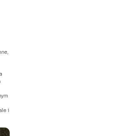
nne,
a
h
wnym
le i