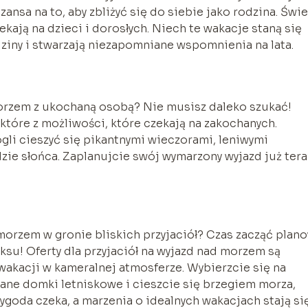
zansa na to, aby zbliżyć się do siebie jako rodzina. Świ
zekają na dzieci i dorosłych. Niech te wakacje staną się
iny i stwarzają niezapomniane wspomnienia na lata.
orzem z ukochaną osobą? Nie musisz daleko szukać!
ektóre z możliwości, które czekają na zakochanych.
gli cieszyć się pikantnymi wieczorami, leniwymi
zie słońca. Zaplanujcie swój wymarzony wyjazd już tera
orzem w gronie bliskich przyjaciół? Czas zacząć plan
su! Oferty dla przyjaciół na wyjazd nad morzem są
akacji w kameralnej atmosferze. Wybierzcie się na
ane domki letniskowe i cieszcie się brzegiem morza,
ygoda czeka, a marzenia o idealnych wakacjach stają si