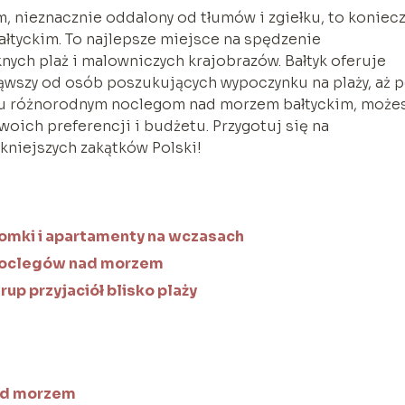
, nieznacznie oddalony od tłumów i zgiełku, to koniec
łtyckim. To najlepsze miejsce na spędzenie
ych plaż i malowniczych krajobrazów. Bałtyk oferuje
ząwszy od osób poszukujących wypoczynku na plaży, aż 
lu różnorodnym noclegom nad morzem bałtyckim, może
oich preferencji i budżetu. Przygotuj się na
kniejszych zakątków Polski!
mki i apartamenty na wczasach
 noclegów nad morzem
rup przyjaciół blisko plaży
nad morzem