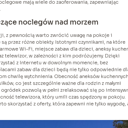
noclegowe mają wiele do zaoferowania, zapewniając
.
yczące noclegów nad morzem
i, z pewnością warto zwrócić uwagę na pokoje i
ą przez różne obiekty. Istotnymi czynnikami, na które
armowe Wi-Fi, miejsce zabaw dla dzieci, aneksy kuche
z telewizor, w zależności z kim podróżujemy. Dzięki
ystać z Internetu w dowolnym momencie, bez
lacami zabaw dla dzieci będą nie tylko odpowiednie dl
icom chwilę wytchnienia. Obecność aneksów kuchennyc
łków, co jest szczególnie ważne dla rodzin z małymi
zy ogródek pozwolą w pełni zrelaksować się po intensy
cność telewizora, który umili czas spędzony w pokoju.
to skorzystać z oferty, która zapewni nie tylko wygodę, a