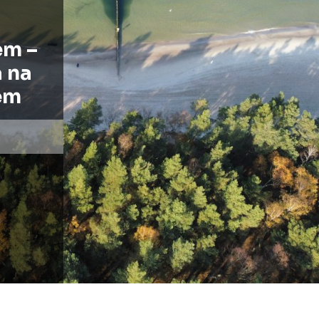
em –
 na
em