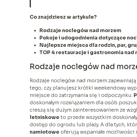
Co znajdziesz w artykule?
Rodzaje noclegów nad morzem
Pokoje i udogodnienia dotyczące n
Najlepsze miejsca dla rodzin, par, gru
TOP 4 restauracje i gastronomia na
Rodzaje noclegów nad morz
Rodzaje noclegów nad morzem zapewniają 
tego, czy planujesz krótki weekendowy wypa
miejsce do zatrzymania się i odpoczynku.
P
doskonałym rozwiązaniem dla osób poszuku
cieszą się dużym zainteresowaniem ze wzg
letniskowe
to przede wszystkim doskonały
dostęp do ogrodu lub plaży. A dla tych, kt
namiotowe
oferują wspaniałe możliwości 