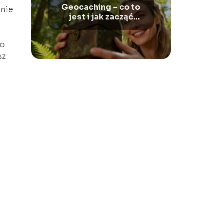
Geocaching – co to
znie
jest i jak zacząć
zabawę?
po
sz