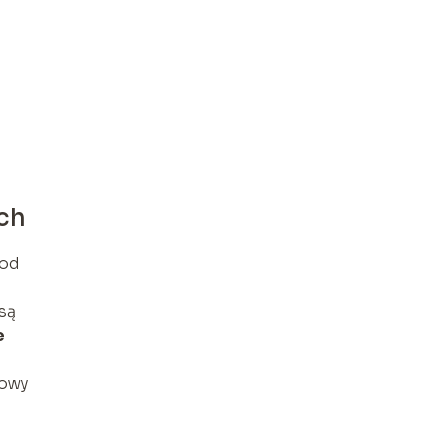
ch
 od
są
e
mowy