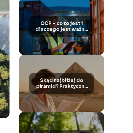
OCP – co to jest i
dlaczego jest ważne
w transporcie?
Skąd najbliżej do
piramid? Praktyczny
przewodnik dla
turystów