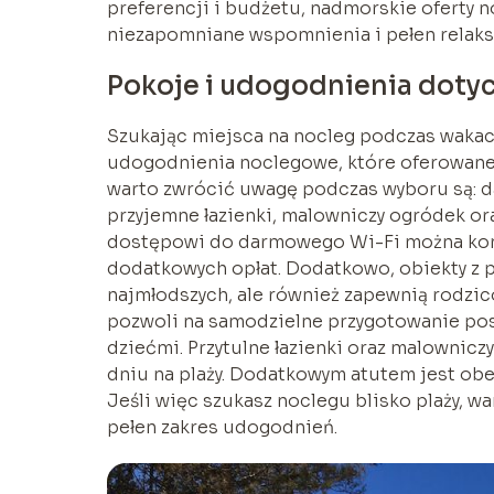
preferencji i budżetu, nadmorskie oferty 
niezapomniane wspomnienia i pełen relaks
Pokoje i udogodnienia dot
Szukając miejsca na nocleg podczas wakacj
udogodnienia noclegowe, które oferowane s
warto zwrócić uwagę podczas wyboru są: d
przyjemne łazienki, malowniczy ogródek ora
dostępowi do darmowego Wi-Fi można korz
dodatkowych opłat. Dodatkowo, obiekty z p
najmłodszych, ale również zapewnią rodz
pozwoli na samodzielne przygotowanie posi
dziećmi. Przytulne łazienki oraz malownic
dniu na plaży. Dodatkowym atutem jest obe
Jeśli więc szukasz noclegu blisko plaży, war
pełen zakres udogodnień.