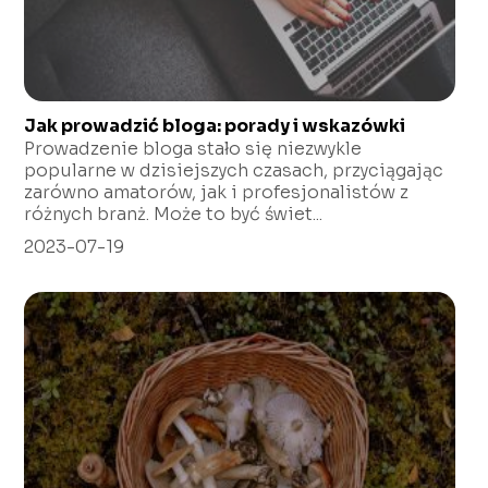
Jak prowadzić bloga: porady i wskazówki
Prowadzenie bloga stało się niezwykle
popularne w dzisiejszych czasach, przyciągając
zarówno amatorów, jak i profesjonalistów z
różnych branż. Może to być świet...
2023-07-19