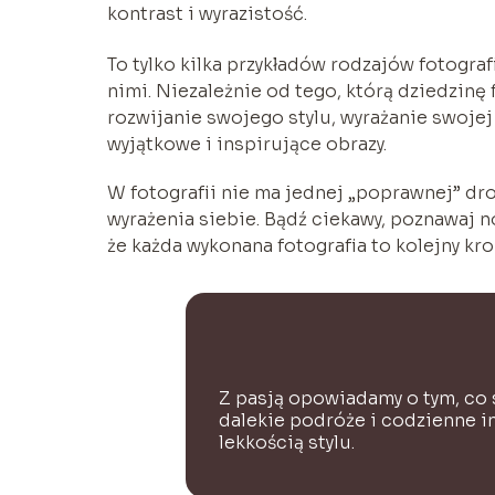
kontrast i wyrazistość.
To tylko kilka przykładów rodzajów fotografi
nimi. Niezależnie od tego, którą dziedzinę 
rozwijanie swojego stylu, wyrażanie swojej
wyjątkowe i inspirujące obrazy.
W fotografii nie ma jednej „poprawnej” dr
wyrażenia siebie. Bądź ciekawy, poznawaj n
że każda wykonana fotografia to kolejny kro
Z pasją opowiadamy o tym, co s
dalekie podróże i codzienne in
lekkością stylu.