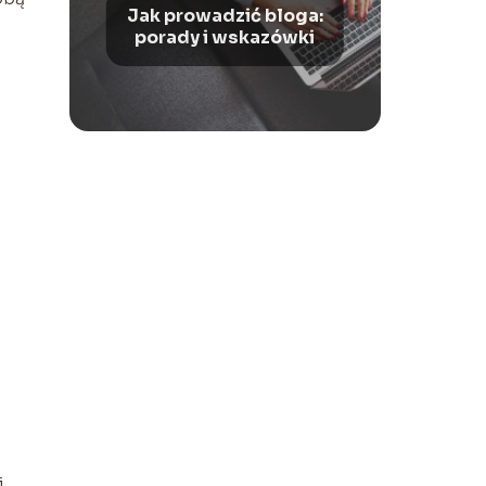
Jak prowadzić bloga:
porady i wskazówki
i