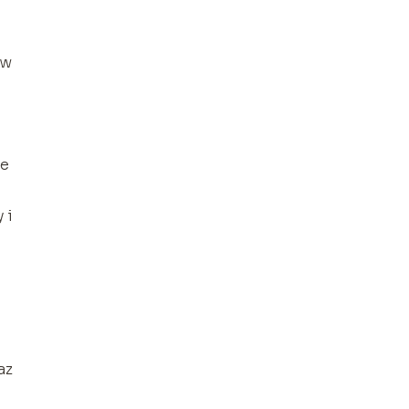
 w
we
 i
az