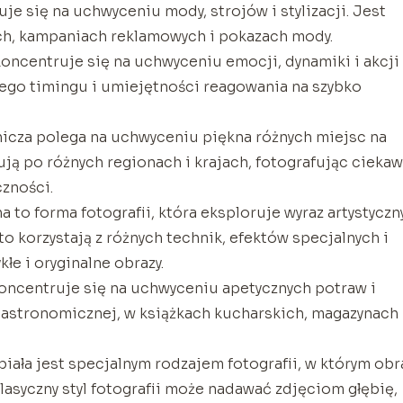
je się na uchwyceniu mody, strojów i stylizacji. Jest
h, kampaniach reklamowych i pokazach mody.
koncentruje się na uchwyceniu emocji, dynamiki i akcji
go timingu i umiejętności reagowania na szybko
nicza polega na uchwyceniu piękna różnych miejsc na
ją po różnych regionach i krajach, fotografując cieka
czności.
na to forma fotografii, która eksploruje wyraz artystyczny
o korzystają z różnych technik, efektów specjalnych i
łe i oryginalne obrazy.
 koncentruje się na uchwyceniu apetycznych potraw i
gastronomicznej, w książkach kucharskich, magazynach
biała jest specjalnym rodzajem fotografii, w którym obr
klasyczny styl fotografii może nadawać zdjęciom głębię,