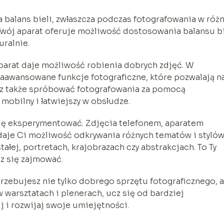
 balans bieli, zwłaszcza podczas fotografowania w róż
Twój aparat oferuje możliwość dostosowania balansu bi
uralnie.
aparat daje możliwość robienia dobrych zdjęć. W
zaawansowane funkcje fotograficzne, które pozwalają n
sz także spróbować fotografowania za pomocą
mobilny i łatwiejszy w obsłudze.
 się eksperymentować. Zdjęcia telefonem, aparatem
 daje Ci możliwość odkrywania różnych tematów i styló
stałej, portretach, krajobrazach czy abstrakcjach. To Ty
sz się zajmować.
rzebujesz nie tylko dobrego sprzętu fotograficznego, a
w warsztatach i plenerach, ucz się od bardziej
 i rozwijaj swoje umiejętności.