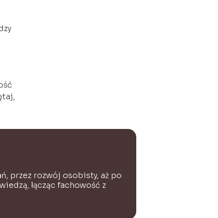
dzy
ość
taj,
ń, przez rozwój osobisty, aż po
 wiedzą, łącząc fachowość z