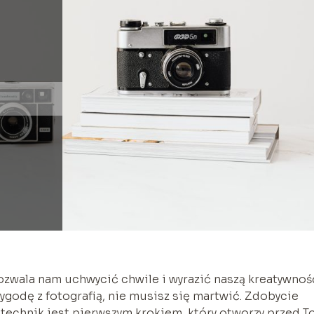
ozwala nam uchwycić chwile i wyrazić naszą kreatywnoś
zygodę z fotografią, nie musisz się martwić. Zdobycie
 technik jest pierwszym krokiem, który otworzy przed T