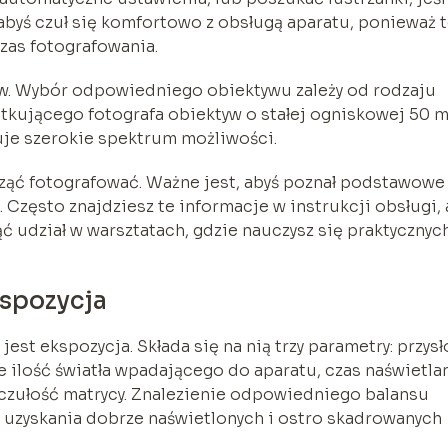
abyś czuł się komfortowo z obsługą aparatu, ponieważ 
zas fotografowania.
w. Wybór odpowiedniego obiektywu zależy od rodzaju
czątkującego fotografa obiektyw o stałej ogniskowej 50 
je szerokie spektrum możliwości.
cząć fotografować. Ważne jest, abyś poznał podstawowe
 Często znajdziesz te informacje w instrukcji obsługi, 
ć udział w warsztatach, gdzie nauczysz się praktycznyc
Ekspozycja
st ekspozycja. Składa się na nią trzy parametry: przysł
je ilość światła wpadającego do aparatu, czas naświetla
e czułość matrycy. Znalezienie odpowiedniego balansu
 uzyskania dobrze naświetlonych i ostro skadrowanych