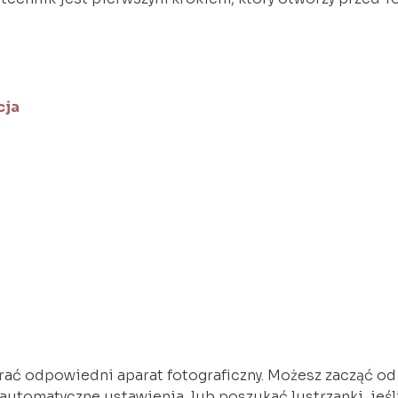
cja
brać odpowiedni aparat fotograficzny. Możesz zacząć od
automatyczne ustawienia, lub poszukać lustrzanki, jeśl