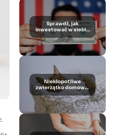
Sprawdź, jak
inwestować w siebie
– Najlepsza
inwestycja warta
uwagi!
Niekłopotliwe
zwierzątko domowe:
najlepsze wybory dla
osób z ograniczonym
czasem
ć.
obą