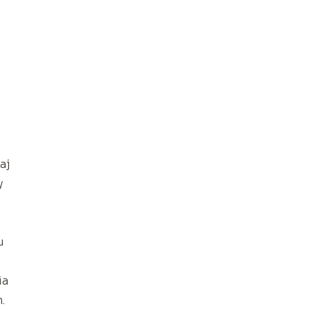
aj
y
,
u
ia
.