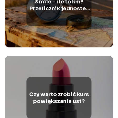
3 mile – ile to km?
Przelicznik jednostek
długości
Czy warto zrobić kurs
powiększania ust?