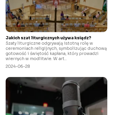
Jakich szat liturgicznych używa ksiądz?
Szaty liturgiczne odgrywają istotną rolę w
ceremoniach religijnych, symbolizując duchową
gotowość i świętość kapłana, który prowadzi
wiernych w modlitwie. W art...
2024-06-28