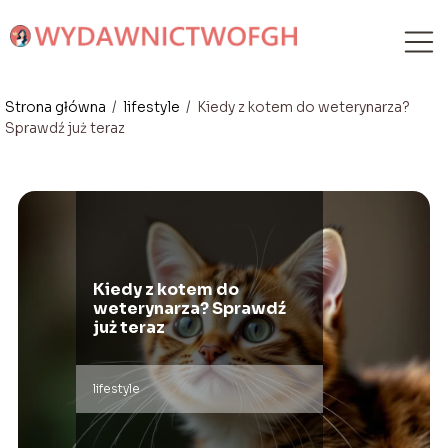
Strona główna
/
lifestyle
/
Kiedy z kotem do weterynarza?
Sprawdź już teraz
Kiedy z kotem do
weterynarza? Sprawdź
już teraz
lifestyle