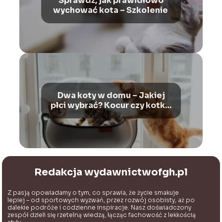
Sprawdź, jak prawidłowo
wychować kota – Szkolenie
Dwa koty w domu – Jakiej
płci wybrać? Kocur czy kotka,
jako drugi kot w domu?
Redakcja wydawnictwofgh.pl
Z pasją opowiadamy o tym, co sprawia, że życie smakuje
lepiej – od sportowych wyzwań, przez rozwój osobisty, aż po
dalekie podróże i codzienne inspiracje. Nasz doświadczony
zespół dzieli się rzetelną wiedzą, łącząc fachowość z lekkością