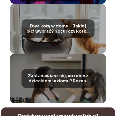
Dwa koty w domu – Jakiej
płci wybrać? Kocur czy kotka,
jako drugi kot w domu?
Zastanawiasz się, co robić z
dzieckiem w domu? Poznaj
sprawdzone sposoby na
zabawę z dziećmi!
Redakcja wydawnictwofgh.pl