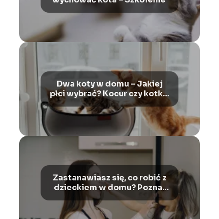
Dwa koty w domu – Jakiej
płci wybrać? Kocur czy kotka,
jako drugi kot w domu?
Zastanawiasz się, co robić z
dzieckiem w domu? Poznaj
sprawdzone sposoby na
zabawę z dziećmi!