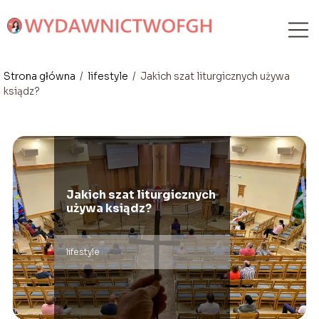
Strona główna
/
lifestyle
/
Jakich szat liturgicznych używa
ksiądz?
Jakich szat liturgicznych
używa ksiądz?
lifestyle