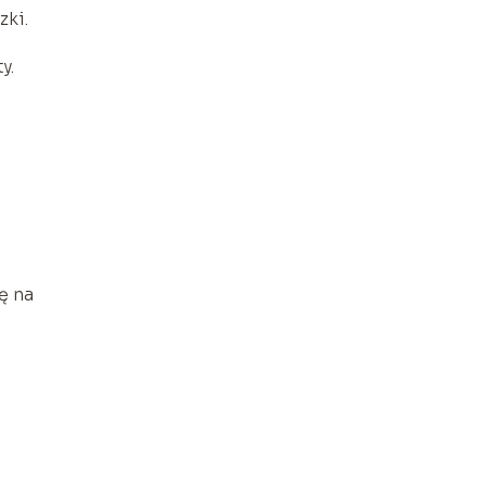
zki.
y.
ę na