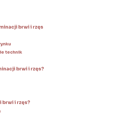
inacji brwi i rzęs
rynku
ie technik
nacji brwi i rzęs?
 brwi i rzęs?
s