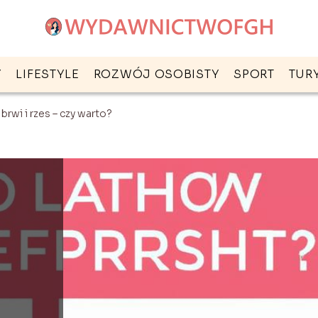
Y
LIFESTYLE
ROZWÓJ OSOBISTY
SPORT
TUR
 brwi i rzes – czy warto?