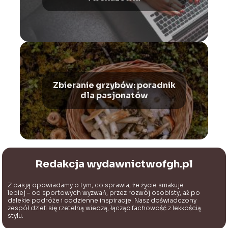
Zbieranie grzybów: poradnik
dla pasjonatów
Redakcja wydawnictwofgh.pl
Z pasją opowiadamy o tym, co sprawia, że życie smakuje
lepiej – od sportowych wyzwań, przez rozwój osobisty, aż po
dalekie podróże i codzienne inspiracje. Nasz doświadczony
zespół dzieli się rzetelną wiedzą, łącząc fachowość z lekkością
stylu.